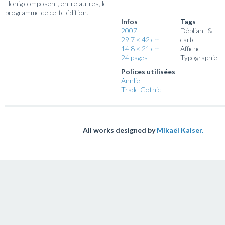
Honig composent, entre autres, le
programme de cette édition.
Infos
Tags
2007
Dépliant &
29,7 × 42 cm
carte
14,8 × 21 cm
Affiche
24 pages
Typographie
Polices utilisées
Annlie
Trade Gothic
All works designed by
Mikaël Kaiser.